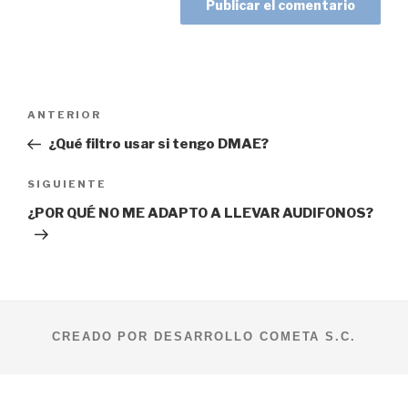
Navegación
Entrada
ANTERIOR
de
anterior:
¿Qué filtro usar si tengo DMAE?
entradas
Siguiente
SIGUIENTE
entrada
¿POR QUÉ NO ME ADAPTO A LLEVAR AUDIFONOS?
CREADO POR DESARROLLO COMETA S.C.