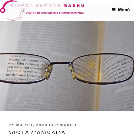
Ir
Menú
al
contenido
PUBLICADO
29 MARZO, 2020
POR
MADHU
EN
VISTA CANSADA